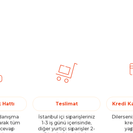
 Hattı
Teslimat
Kredi K
 danışma
İstanbul içi siparişleriniz
Dilerseni
yarak tüm
1-3 iş günü içerisinde,
kred
a cevap
diğer yurtiçi siparişler 2-
yap