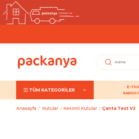
E-TİC
KARGO 
Anasayfa
Kutular
Kesimli Kutular
Çanta Test V2