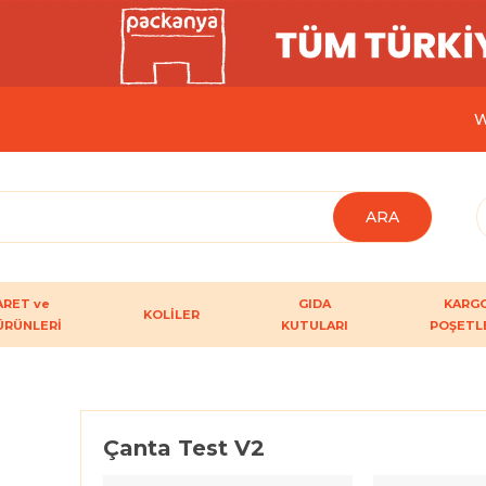
W
ARET ve
GIDA
KARG
KOLİLER
ÜRÜNLERİ
KUTULARI
POŞETL
Çanta Test V2