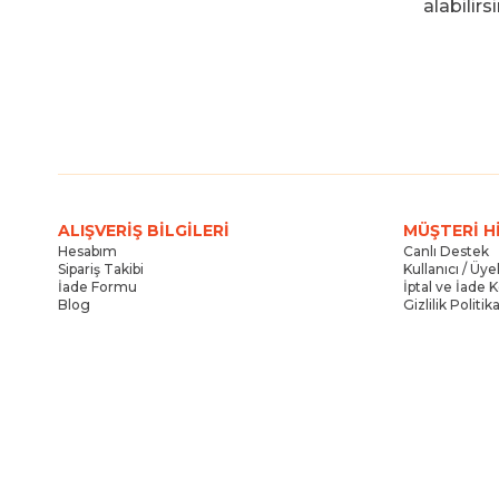
alabilirsi
ALIŞVERİŞ BİLGİLERİ
MÜŞTERİ H
Hesabım
Canlı Destek
Sipariş Takibi
Kullanıcı / Üy
İade Formu
İptal ve İade K
Blog
Gizlilik Politi