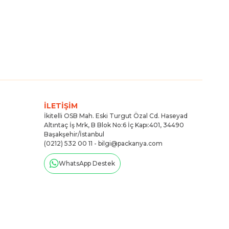
İLETİŞİM
İkitelli OSB Mah. Eski Turgut Özal Cd. Haseyad
Altıntaç İş Mrk, B Blok No:6 İç Kapı:401, 34490
Başakşehir/İstanbul
(0212) 532 00 11 -
bilgi@packanya.com
WhatsApp Destek