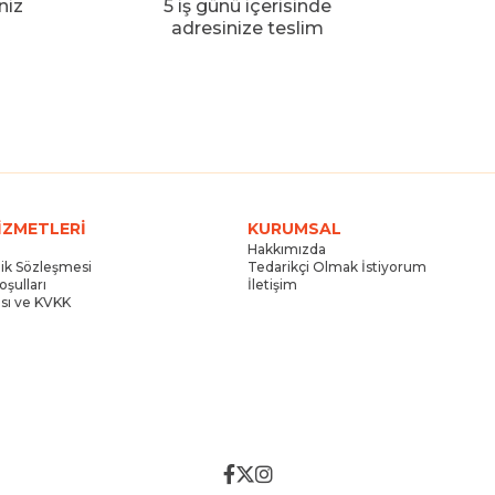
niz
5 iş günü içerisinde
adresinize teslim
İZMETLERİ
KURUMSAL
Hakkımızda
elik Sözleşmesi
Tedarikçi Olmak İstiyorum
oşulları
İletişim
kası ve KVKK