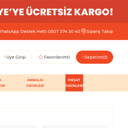
hatsApp Destek Hattı 0507 374 30 40
Sipariş Takip
Üye Girişi
Favorilerim
0
Sepetim
0
O
AMBALAJ
FIRSAT
ERİ
ÜRÜNLERİ
ÜRÜNLERİ