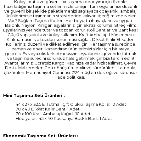
Kolay, pratik ve güvenli bir taşınma deneyimi için özenle
hazırladığımız taşınma setlerimizle tanışın. Tüm eşyalarınızı düzenli
ve güvenli bir şekilde paketlemenizi sağlayacak dayanıklı ambalaj
ürünlerimizle taşınmanın stresi geride kalıyor! İçeriğimizde Neler
Var? Sağlam Taşıma Kolileri: Her boyutta ihtiyaçlarınıza uygun.
Balonlu Naylon: Kırılgan eşyalarınız için ekstra koruma. Streç Film:
Eşyalarınızı yerinde tutar ve tozdan korur. Koli Bantları ve Bant kes :
Güçlü yapışkanlık ve kolay kullanım. Kraft Ambalaj : Ürünlerinizin
Kırılmamasını ve tozdan korunması sağlar. Dikkat Kırılır Etiketler:
Kolilerinizi düzenli ve dikkat edilmesi için. Her taşınma sürecinde
zaman ve enerji kazandıran ürünlerimizi sizler için bir araya
getirdik. Ev veya ofis fark etmeksizin, eşyalarınızı güvende tutmak
ve taşınma sürecini sorunsuz hale getirmek için bizi tercih edin!
Avantajlarımız: Ücretsiz Kargo: Kapınıza kadar hızlı teslimat. Çevre
Dostu Malzemeler: Geri dönüştürülebilir ve sürdürülebilir ambalaj
çözümleri. Memnuniyet Garantisi: 7/24 müşteri desteği ve sorunsuz
iade politikası.
Mini Taşınma Seti Ürünleri :
44 x 27 x 32,5 El Tutmalı Çift Oluklu Taşıma Kolisi: 10 Adet
70 x 40 Dikkat Kırılır Bant: 1 Adet
70 x 100 Kraft Ambalaj Kağıdı: 10 Adet
Hediyeler: 45 x 40 Packanya Baskılı Bant: 1 Adet
Ekonomik Taşınma Seti Ürünleri :