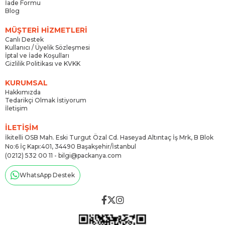
İade Formu
Blog
MÜŞTERİ HİZMETLERİ
Canlı Destek
Kullanıcı / Üyelik Sözleşmesi
İptal ve İade Koşulları
Gizlilik Politikası ve KVKK
KURUMSAL
Hakkımızda
Tedarikçi Olmak İstiyorum
İletişim
İLETİŞİM
İkitelli OSB Mah. Eski Turgut Özal Cd. Haseyad Altıntaç İş Mrk, B Blok
No:6 İç Kapı:401, 34490 Başakşehir/İstanbul
(0212) 532 00 11 -
bilgi@packanya.com
WhatsApp Destek