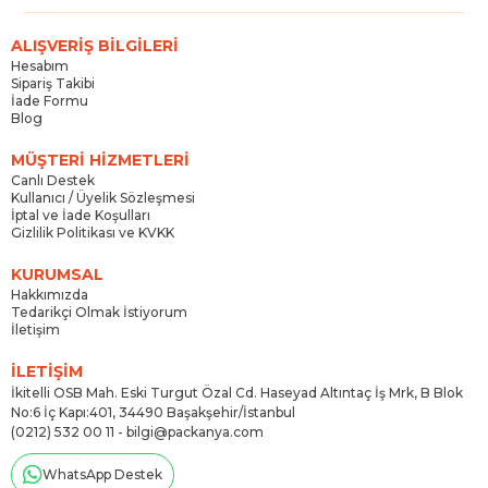
ALIŞVERİŞ BİLGİLERİ
Hesabım
Sipariş Takibi
İade Formu
Blog
MÜŞTERİ HİZMETLERİ
Canlı Destek
Kullanıcı / Üyelik Sözleşmesi
İptal ve İade Koşulları
Gizlilik Politikası ve KVKK
KURUMSAL
Hakkımızda
Tedarikçi Olmak İstiyorum
İletişim
İLETİŞİM
İkitelli OSB Mah. Eski Turgut Özal Cd. Haseyad Altıntaç İş Mrk, B Blok
No:6 İç Kapı:401, 34490 Başakşehir/İstanbul
(0212) 532 00 11 -
bilgi@packanya.com
WhatsApp Destek