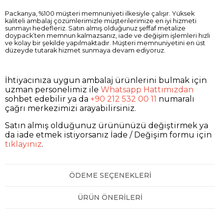
Packanya, %100 müşteri memnuniyeti ilkesiyle çalışır. Yüksek
kaliteli ambalaj çözümlerimizle müşterilerimize en iyi hizmeti
sunmayı hedefleriz. Satın almış olduğunuz şeffaf metalize
doypack’ten memnun kalmazsanız, iade ve değişim işlemleri hızlı
ve kolay bir şekilde yapılmaktadır. Müşteri memnuniyetini en üst
düzeyde tutarak hizmet sunmaya devam ediyoruz.
İhtiyacınıza uygun ambalaj ürünlerini bulmak için
uzman personelimiz ile
Whatsapp Hattımızdan
sohbet edebilir ya da
+90 212 532 00 11
numaralı
çağrı merkezimizi arayabilirsiniz.
Satın almış olduğunuz ürününüzü değiştirmek ya
da iade etmek istiyorsanız İade / Değişim formu için
tıklayınız
.
ÖDEME SEÇENEKLERI
ÜRÜN ÖNERILERI