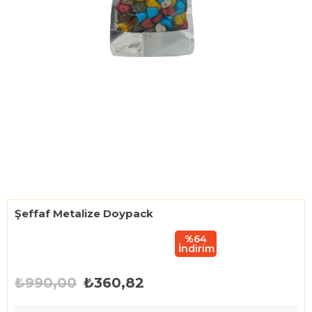
Şeffaf Metalize Doypack
%
64
İndirim
₺990,00
₺360,82