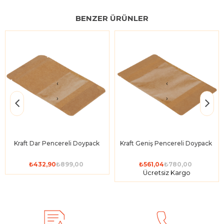
BENZER ÜRÜNLER
‹
‹
›
›
Kraft Dar Pencereli Doypack 
Kraft Geniş Pencereli Doypack 
₺432,90
₺899,00
₺561,04
₺780,00
Ücretsiz Kargo