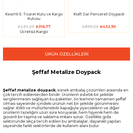
Kesimli E-Ticaret Kutu ve Kargo
Kraft Dar Pencereli Doypack
Kutusu
₺430,00
₺316,77
₺899,00
₺432,90
Ücretsiz Kargo
ÜRÜN ÖZELLIKLERI
Şeffaf Metalize Doypack
Şeffaf metalize doypack
, esnek ambalaj çözümleri arasında en
çok tercih edilenlerden biridir. Ürünlerin estetik bir şekilde
sergilenmesini sağlayan bu paketler, ön kısmının tamamen şeffaf
olması sayesinde içindeki ürünün net bir şekilde görünmesini
sağlar. Kilitli ve mühürlenebilir kapağıyla yiyeceklerin ve diğer
ürünlerin tazeliğini uzun süre koruyarak, hem hijyenik hem de
güvenli bir taşıma ve saklama imkanı sunar. Özellikle gıda
sektöründe sıkça tercih edilen bu ambalajlar, dayanıklı yapıları
sayesinde farklı sektörlerde de kullanım alanı bulur.