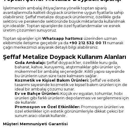
İşletmenizin ambalaj ihtiyaçlarına yönelik toptan sipariş
avantajlarımızla kaliteli doypack ürünlerine uygun fiyatlarla sahip
olabilirsiniz. Şeffaf metalize doypack ürünlerimiz, özellikle gıda
sektörü ve perakende sektöründe büyük miktarlarda kullanılmak
için idealdir. Toptan siparişlerde özel fiyatlandırmalar ve esnek
üretim çözümleri sunuyoruz.
Toptan siparişler için
Whatsapp hattımız
üzerinden uzman
ekibimizle iletişime geçebilir ya da
+90 212 532 00 11
numaralı
çağrı merkezimizi arayarak detaylı bilgi alabilirsiniz.
Şeffaf Metalize Doypack Kullanım Alanları
Gıda Ambalajı:
Şeffaf doypack’ler, özellikle kuru gıda,
baharat, kahve, kuruyemiş, atıştırmalıklar gibi ürünler için
mükemmel bir ambalaj seçeneğidir. Kilitli yapısı sayesinde
bu ürünlerin uzun süre taze kalmasını sağlar.
Kozmetik ve Kişisel Bakım Ürünleri:
Şeffaf ve estetik
tasarımı sayesinde kozmetik ve kişisel bakım ürünleri için de
ideal bir ambalaj çözümü sunar.
Ev ve Bahçe Ürünleri:
Küçük ev eşyaları, tohumlar, hobi
ürünleri gibi farklı ürünlerin depolanması ve sergilenmesi için
de kullanılır.
Promosyon ve Özel Etkinlikler:
Promosyon ürünleri ve
özel etkinlikler için estetik görünümleriyle dikkat çekici bir
sunum aracı olarak kullanılır.
Müşteri Memnuniyeti Garantisi