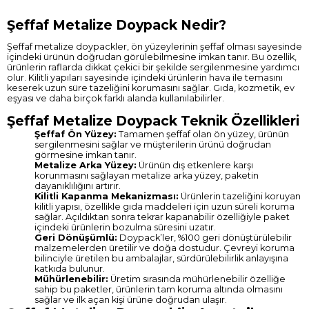
Şeffaf Metalize Doypack Nedir?
Şeffaf metalize doypackler, ön yüzeylerinin şeffaf olması sayesinde
içindeki ürünün doğrudan görülebilmesine imkan tanır. Bu özellik,
ürünlerin raflarda dikkat çekici bir şekilde sergilenmesine yardımcı
olur. Kilitli yapıları sayesinde içindeki ürünlerin hava ile temasını
keserek uzun süre tazeliğini korumasını sağlar. Gıda, kozmetik, ev
eşyası ve daha birçok farklı alanda kullanılabilirler.
Şeffaf Metalize Doypack Teknik Özellikleri
Şeffaf Ön Yüzey:
Tamamen şeffaf olan ön yüzey, ürünün
sergilenmesini sağlar ve müşterilerin ürünü doğrudan
görmesine imkan tanır.
Metalize Arka Yüzey:
Ürünün dış etkenlere karşı
korunmasını sağlayan metalize arka yüzey, paketin
dayanıklılığını artırır.
Kilitli Kapanma Mekanizması:
Ürünlerin tazeliğini koruyan
kilitli yapısı, özellikle gıda maddeleri için uzun süreli koruma
sağlar. Açıldıktan sonra tekrar kapanabilir özelliğiyle paket
içindeki ürünlerin bozulma süresini uzatır.
Geri Dönüşümlü:
Doypack’ler, %100 geri dönüştürülebilir
malzemelerden üretilir ve doğa dostudur. Çevreyi koruma
bilinciyle üretilen bu ambalajlar, sürdürülebilirlik anlayışına
katkıda bulunur.
Mühürlenebilir:
Üretim sırasında mühürlenebilir özelliğe
sahip bu paketler, ürünlerin tam koruma altında olmasını
sağlar ve ilk açan kişi ürüne doğrudan ulaşır.