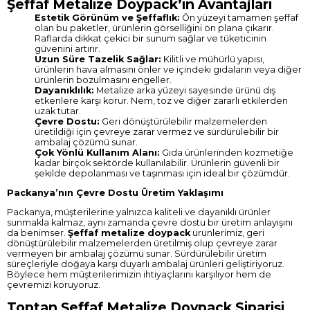
Şeffaf Metalize Doypack’in Avantajları
Estetik Görünüm ve Şeffaflık:
Ön yüzeyi tamamen şeffaf
olan bu paketler, ürünlerin görselliğini ön plana çıkarır.
Raflarda dikkat çekici bir sunum sağlar ve tüketicinin
güvenini artırır.
Uzun Süre Tazelik Sağlar:
Kilitli ve mühürlü yapısı,
ürünlerin hava almasını önler ve içindeki gıdaların veya diğer
ürünlerin bozulmasını engeller.
Dayanıklılık:
Metalize arka yüzeyi sayesinde ürünü dış
etkenlere karşı korur. Nem, toz ve diğer zararlı etkilerden
uzak tutar.
Çevre Dostu:
Geri dönüştürülebilir malzemelerden
üretildiği için çevreye zarar vermez ve sürdürülebilir bir
ambalaj çözümü sunar.
Çok Yönlü Kullanım Alanı:
Gıda ürünlerinden kozmetiğe
kadar birçok sektörde kullanılabilir. Ürünlerin güvenli bir
şekilde depolanması ve taşınması için ideal bir çözümdür.
Packanya’nın Çevre Dostu Üretim Yaklaşımı
Packanya, müşterilerine yalnızca kaliteli ve dayanıklı ürünler
sunmakla kalmaz, aynı zamanda çevre dostu bir üretim anlayışını
da benimser.
Şeffaf metalize doypack
ürünlerimiz, geri
dönüştürülebilir malzemelerden üretilmiş olup çevreye zarar
vermeyen bir ambalaj çözümü sunar. Sürdürülebilir üretim
süreçleriyle doğaya karşı duyarlı ambalaj ürünleri geliştiriyoruz.
Böylece hem müşterilerimizin ihtiyaçlarını karşılıyor hem de
çevremizi koruyoruz.
Toptan Şeffaf Metalize Doypack Siparişi