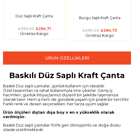
Düz Saplı Kraft Çanta
Burgu Saplı Kraft Çanta
₺360,00
₺264,71
₺490,00
₺284,73
Ücretsiz Kargo
Ücretsiz Kargo
ÜRÜN ÖZELLIKLERI
Baskılı Düz Saplı Kraft Çanta
Baskılı Düz saplı çantalar, günlük kullanım için idealdir.
Özel tasarımları ve rahat kullanımıyla öne çıkarlar. Geniş iç
hacimleri, günlük ihtiyaçlarınızı düzenli bir şekilde taşımanıza
olanak tanır. Hem iş hem de gündelik yaşam için pratik bir tercihtir.
Farklı renk ve desen seçenekleri, her tarza uyum sağlar.
Ürün ölçüleri dıştan dışa boy x en x yükseklik olarak
verilmiştir.
Baskılı Düz saplı çantalar 100% geri dönüşümlü ve doğa dostu
olarak üretilmektedir.