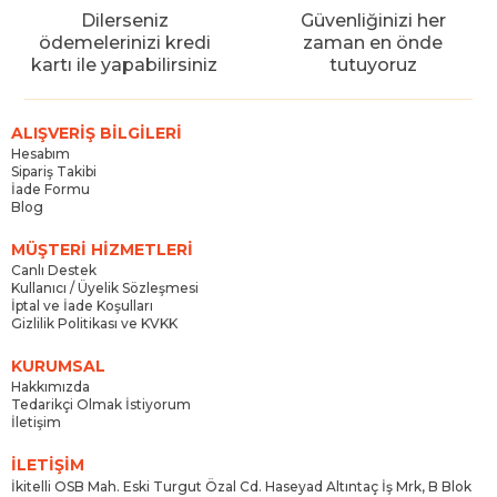
Dilerseniz
Güvenliğinizi her
ödemelerinizi kredi
zaman en önde
kartı ile yapabilirsiniz
tutuyoruz
ALIŞVERİŞ BİLGİLERİ
Hesabım
Sipariş Takibi
İade Formu
Blog
MÜŞTERİ HİZMETLERİ
Canlı Destek
Kullanıcı / Üyelik Sözleşmesi
İptal ve İade Koşulları
Gizlilik Politikası ve KVKK
KURUMSAL
Hakkımızda
Tedarikçi Olmak İstiyorum
İletişim
İLETİŞİM
İkitelli OSB Mah. Eski Turgut Özal Cd. Haseyad Altıntaç İş Mrk, B Blok