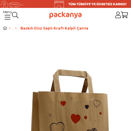
Baskılı Düz Saplı Kraft Kalpli Çanta