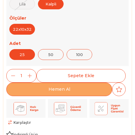
Lila
Kalpli
Ölçüler
22x10x32
Adet
25
50
100
Karşılaştır
İndirimli Ürün