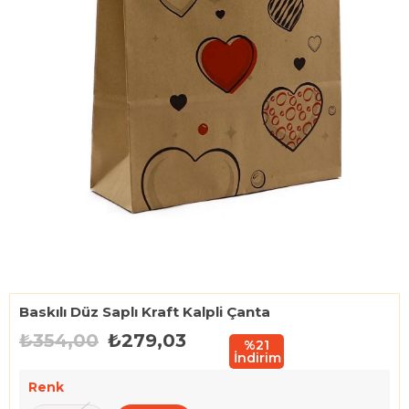
Baskılı Düz Saplı Kraft Kalpli Çanta
₺354,00
₺279,03
%
21
İndirim
Renk