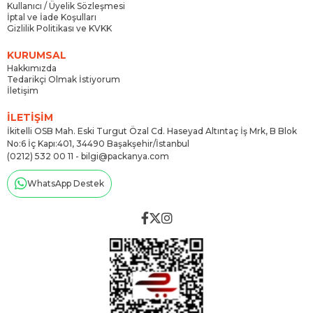
Kullanıcı / Üyelik Sözleşmesi
İptal ve İade Koşulları
Gizlilik Politikası ve KVKK
KURUMSAL
Hakkımızda
Tedarikçi Olmak İstiyorum
İletişim
İLETİŞİM
İkitelli OSB Mah. Eski Turgut Özal Cd. Haseyad Altıntaç İş Mrk, B Blok
No:6 İç Kapı:401, 34490 Başakşehir/İstanbul
(0212) 532 00 11 -
bilgi@packanya.com
WhatsApp Destek