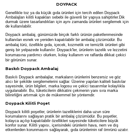
DOYPACK
Genellikle toz ya da küçük gıda ürünleri için tercih edilen Doypack 
Ambalajları kilitli kapakları sebebi ile güvenli bir yapıya sahiptirler.Dik 
durmak üzere tasarlandıkları için aynı zamanda ürünleri sergilemek için 
de kullanılabilir. 
Doypack ambalaj, günümüzde birçok farklı ürünün paketlenmesinde 
kullanılan esnek ve yeniden kapatılabilir bir ambalaj çözümüdür. Bu 
ambalaj türü, özellikle gıda, içecek, kozmetik ve temizlik ürünleri gibi 
geniş bir yelpazede kullanılır. Doypack'ler, ürünlerin tazelik ve lezzetini 
korumasına yardımcı olurken, kolay kullanım ve raflarda dikkat çekici 
bir görünüm sunar.
Baskılı Doypack Ambalaj
Baskılı Doypack ambalajlar, markaların ürünlerini benzersiz ve göz
alıcı bir şekilde sergilemelerini sağlar. Üzerine yapılan kaliteli baskılar
sayesinde, ürün bilgileri, marka logosu ve çekici tasarımlar kolaylıkla
uygulanabilir. Bu, tüketicilerin dikkatini çekmenin yanı sıra marka
bilinirliğini artırmak için de mükemmel bir yöntemdir.
Doypack Kilitli Poşet
Doypack kilitli poşetler, ürünlerin tazeliklerini daha uzun süre
korumalarını sağlayan pratik bir ambalaj çözümüdür. Bu poşetler,
kolayca açılıp kapatılabilir özellikleri sayesinde tüketicilere büyük
konfor sunar. Kilitli yapısı, içerisindeki ürünlerin hava, nem ve dış
etkenlerden korunmasını sağlayarak, gıda ürünlerinin raf ömrünü uzatır.