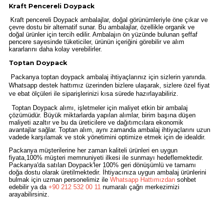
Kraft Pencereli Doypack
Kraft pencereli Doypack ambalajlar, doğal görünümleriyle öne çıkar ve
çevre dostu bir alternatif sunar. Bu ambalajlar, özellikle organik ve
doğal ürünler için tercih edilir. Ambalajın ön yüzünde bulunan şeffaf
pencere sayesinde tüketiciler, ürünün içeriğini görebilir ve alım
kararlarını daha kolay verebilirler.
Toptan Doypack
 Packanya toptan doypack ambalaj ihtiyaçlarınız için sizlerin yanında. 
Whatsapp destek hattımız üzerinden bizlere ulaşarak, sizlere özel fiyat 
ve ebat ölçüleri ile siparişlerinizi kısa sürede hazırlayabiliriz. 
Toptan Doypack alımı, işletmeler için maliyet etkin bir ambalaj
çözümüdür. Büyük miktarlarda yapılan alımlar, birim başına düşen
maliyeti azaltır ve bu da üreticilere ve dağıtımcılara ekonomik
avantajlar sağlar. Toptan alım, aynı zamanda ambalaj ihtiyaçlarını uzun
vadede karşılamak ve stok yönetimini optimize etmek için de idealdir.
Packanya müşterilerine her zaman kaliteli ürünleri en uygun
fiyata,100% müşteri memnuniyeti ilkesi ile sunmayı hedeflemektedir.
Packanya'da satılan Doypack'ler 100% geri dönüşümlü ve tamamı
doğa dostu olarak üretilmektedir. İhtiyacınıza uygun ambalaj ürünlerini
bulmak için uzman personelimiz ile
Whatsapp Hattımızdan
sohbet
edebilir ya da
+90 212 532 00 11
numaralı çağrı merkezimizi
arayabilirsiniz.