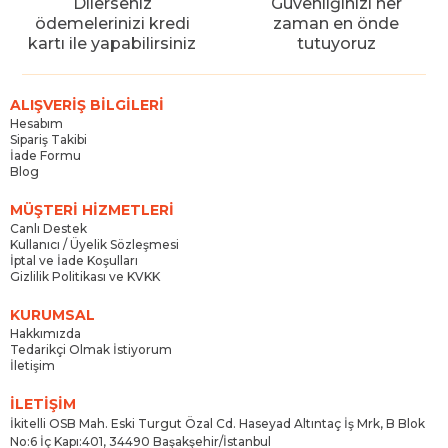
Dilerseniz
Güvenliğinizi her
ödemelerinizi kredi
zaman en önde
kartı ile yapabilirsiniz
tutuyoruz
ALIŞVERİŞ BİLGİLERİ
Hesabım
Sipariş Takibi
İade Formu
Blog
MÜŞTERİ HİZMETLERİ
Canlı Destek
Kullanıcı / Üyelik Sözleşmesi
İptal ve İade Koşulları
Gizlilik Politikası ve KVKK
KURUMSAL
Hakkımızda
Tedarikçi Olmak İstiyorum
İletişim
İLETİŞİM
İkitelli OSB Mah. Eski Turgut Özal Cd. Haseyad Altıntaç İş Mrk, B Blok
No:6 İç Kapı:401, 34490 Başakşehir/İstanbul